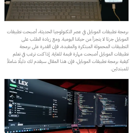
برمجة تطبيقات الموبايل في عصر التكنولوجيا الحديثة، أصبحت تطبيقات
الموبايل جزءًا لا يتجزأ من حياتنا اليومية. ومع زيادة الطلب على
التطبيقات المحمولة المبتكرة والمفيدة، فإن القدرة على برمجة
تطبيقات الموبايل أصبحت مهارة قيمة للغاية. إذا كنت ترغب في تعلم
كيفية برمجة تطبيقات الموبايل، فإن هذا المقال سيقدم لك دليلًا شاملاً
للمبتدئين.