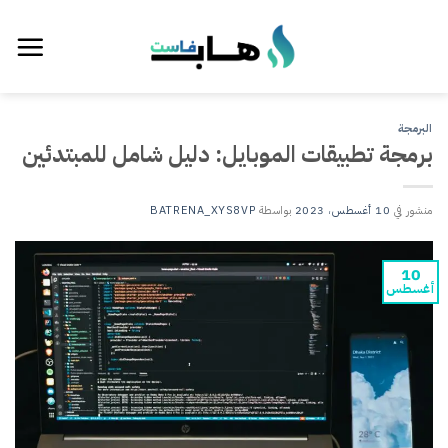
خطي
لمحتوى
البرمجة
برمجة تطبيقات الموبايل: دليل شامل للمبتدئين
منشور في
10 أغسطس، 2023
بواسطة
BATRENA_XYS8VP
10
أغسطس