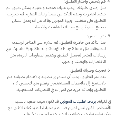
قم بفحص واختبار التطبيق:
قبل إطلاق تطبيقك، يجب عليك فحصه واختباره بشكل دقيق. قم
بتنفيذ اختبارات وحدة للتأكد من صحة وثبات الشفرة. قم بتجريب
التطبيق على مختلف أجهزة الموبايل وتأكد من أنه يعمل بشكل
صحيح ومتوافق مع مختلف الشاشات والأحجام.
نشر التطبيق:
بعد التأكد من جاهزية التطبيق، قم بنشره على المتاجر الرسمية
للتطبيقات مثل Google Play Store و Apple App Store. اتبع
إرشادات المتجر لتحميل التطبيق وتقديم المعلومات اللازمة، مثل
الاختصارات والوصف والصور.
تحديث وصيانة التطبيق:
بعد نشر التطبيق، يجب أن تستمر في تحديثه والاهتمام بصيانته. قم
بالاستماع إلى ملاحظات المستخدمين وتعلم منها لتحسين أداء
التطبيق وإضافة مزيد من الميزات في التحديثات المستقبلية.
في النهاية،
برمجة تطبيقات الموبايل
قد تكون مهمة صعبة بالنسبة
للأشخاص الذين ليس لديهم قدرات برمجية لذلك يمكنك الاتفاق مع
شركة تطوير تطبيقات هواتف ، لتنفيذ هذه المهمة بدلاً عنك .