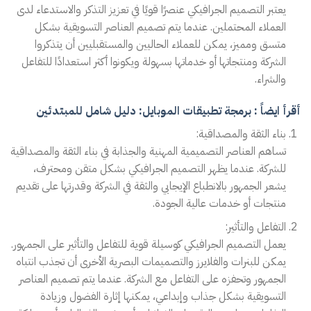
يعتبر التصميم الجرافيكي عنصرًا قويًا في تعزيز التذكر والاستدعاء لدى
العملاء المحتملين. عندما يتم تصميم العناصر التسويقية بشكل
متسق ومميز، يمكن للعملاء الحاليين والمستقبليين أن يتذكروا
الشركة ومنتجاتها أو خدماتها بسهولة ويكونوا أكثر استعدادًا للتفاعل
والشراء.
أقرأ ايضاً : برمجة تطبيقات الموبايل: دليل شامل للمبتدئين
بناء الثقة والمصداقية:
تساهم العناصر التصميمية المهنية والجذابة في بناء الثقة والمصداقية
للشركة. عندما يظهر التصميم الجرافيكي بشكل متقن ومحترف،
يشعر الجمهور بالانطباع الإيجابي والثقة في الشركة وقدرتها على تقديم
منتجات أو خدمات عالية الجودة.
التفاعل والتأثير:
يعمل التصميم الجرافيكي كوسيلة قوية للتفاعل والتأثير على الجمهور.
يمكن للبنرات والفلايرز والتصميمات البصرية الأخرى أن تجذب انتباه
الجمهور وتحفزه على التفاعل مع الشركة. عندما يتم تصميم العناصر
التسويقية بشكل جذاب وإبداعي، يمكنها إثارة الفضول وزيادة