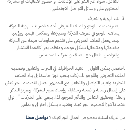
التفاعل، سواء عبر النقر على الإعلانات أو حضور الفعاليات أو مشاركة
المحتوى على وسائل التواصل الاجتماعي.
بناء الهوية والتعرف:
يعتبر تصميم اللوجو والملف التعريفي أحد عناصر بناء الهوية الشركة.
يساهم اللوجو في تعريف الشركة وتمييزها، ويعكس قيمها ورؤيتها.
بينما يعمل الملف التعريفي على تقديم معلومات مهمة عن الشركة
وخدماتها ومنتجاتها بشكل موحد ومنظم. يعزز كلاهما الانتشار
والتواصل الفعال مع العملاء والشركاء المحتملين.
باختصار، يمكن القول إن تنفيذ الجرافيك في البنرات والفلايرز وتصميم
الملف التعريفي واللوجو للشركات يلعب دورًا حاسمًا في بناء العلامة
التجارية وتعزيز التواصل والتفاعل مع الجمهور. يعمل التصميم الجرافيكي
على إيصال رسالة واضحة وجذابة، وإيجاد تمييز للشركة، وتعزيز التذكر
والثقة، وتحقيق التفاعل والتأثير المرجو. لذا، ينبغي على الشركات أن تولي
اهتمامًا كبيرًا لتصميم الجرافيك وتنفيذه بشكل احترافي وابداعي.
هل لديك اسئلة بخصوص اعمال الجرافيك ؟
تواصل معنا