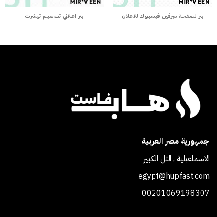
بنر اعلاني تصميم تيشرت
بنر لصفحة ميرفين فيسبوك للاعلان
جمهورية مصر العربية
الاسماعيلية , التل الكبير
egypt@hupfast.com
00201069198307