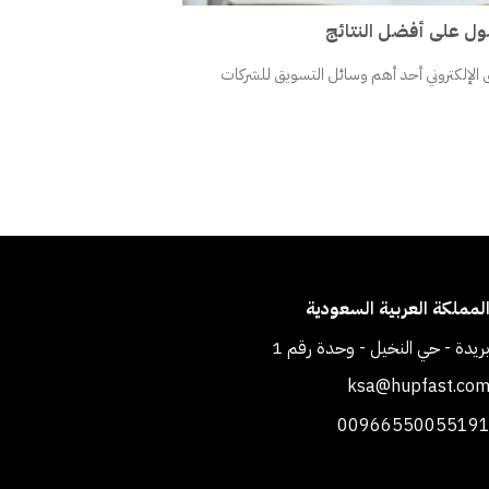
صول على أفضل النتائج
 الإلكتروني أحد أهم وسائل التسويق للشركات
لمملكة العربية السعودية
ريدة - حي النخيل - وحدة رقم 1
ksa@hupfast.co
0096655005519