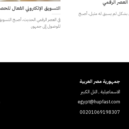
العصر الرقمي
التسويق الإلكتروني الفعال للح
ي بشكل لم يسبق له مثيل، أصبح
في العصر الرقمي الحديث، أصبح التسويق
للوصول إلى جمهور.
جمهورية مصر العربية
ا
الاسماعيلية , التل الكبير
ب
m
egypt@hupfast.com
1
00201069198307