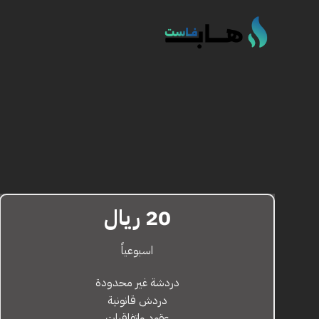
خطي
لمحتوى
20 ريال
اسبوعياً
دردشة غير محدودة
دردش قانونية
عقود واتفاقيات