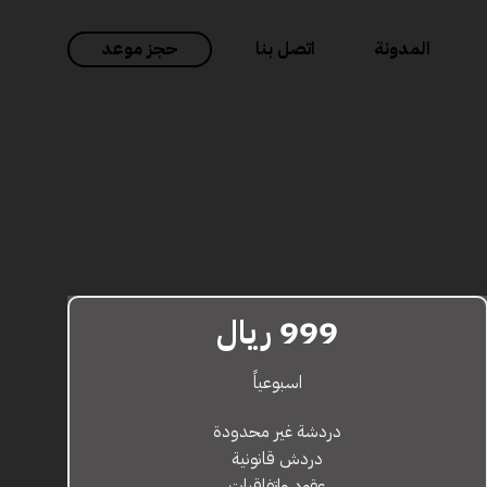
المدونة
اتصل بنا
حجز موعد
999 ريال
اسبوعياً
دردشة غير محدودة
دردش قانونية
عقود واتفاقيات