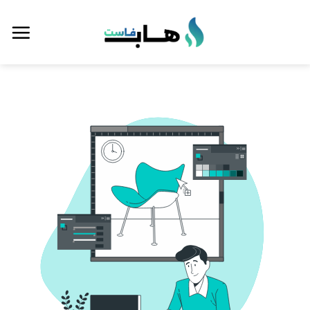
خطي
لمحتوى